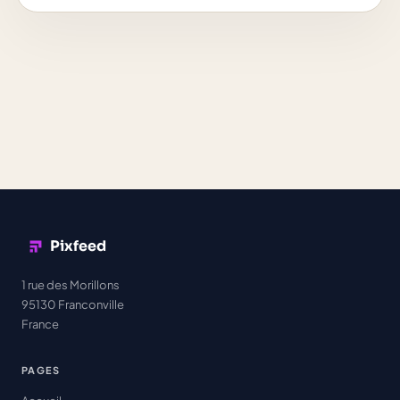
Pixfeed
1 rue des Morillons
95130 Franconville
France
PAGES