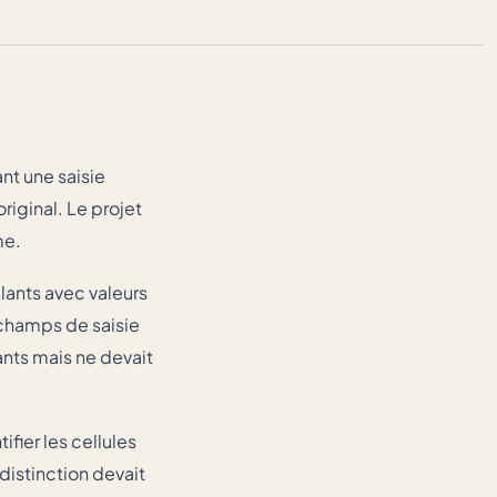
nt une saisie
riginal. Le projet
me.
lants avec valeurs
champs de saisie
ants mais ne devait
fier les cellules
distinction devait