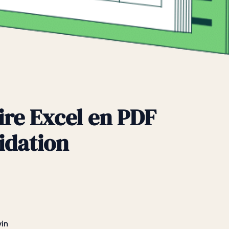
re Excel en PDF
idation
vin