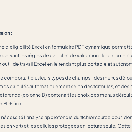
sion :
he d’éligibilité Excel en formulaire PDF dynamique permetta
onservant les règles de calcul et de validation du document o
n outil de travail Excel en le rendant plus portable et autono
rce comportait plusieurs types de champs : des menus dérou
amps calculés automatiquement selon des formules, et des 
 référence (colonne D) contenait les choix des menus déroul
e PDF final.
cessité l’analyse approfondie du fichier source pour identi
es en vert) et les cellules protégées en lecture seule. Cette 