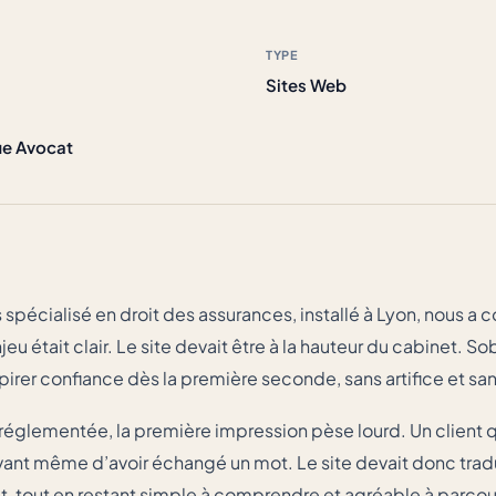
TYPE
Sites Web
ie Avocat
spécialisé en droit des assurances, installé à Lyon, nous a c
njeu était clair. Le site devait être à la hauteur du cabinet. So
nspirer confiance dès la première seconde, sans artifice et sa
réglementée, la première impression pèse lourd. Un client 
t avant même d’avoir échangé un mot. Le site devait donc tradu
t, tout en restant simple à comprendre et agréable à parcour