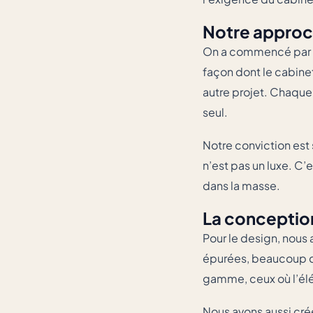
Notre appro
On a commencé par éc
façon dont le cabine
autre projet. Chaque 
seul.
Notre conviction est 
n’est pas un luxe. C’
dans la masse.
La conceptio
Pour le design, nous 
épurées, beaucoup d’
gamme, ceux où l’élé
Nous avons aussi créé