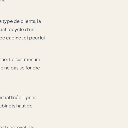
type de clients, la
rit recyclé d’un
ce cabinet et pour lui
onne. Le sur-mesure
de ne pas se fondre
f raffinée, lignes
abinets haut de
mat vectoriel. Un