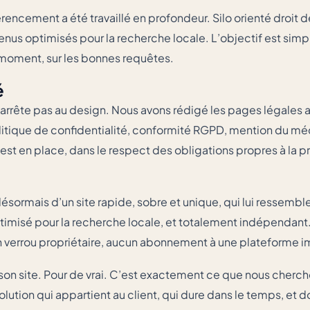
éférencement a été travaillé en profondeur. Silo orienté droit 
tenus optimisés pour la recherche locale. L’objectif est simpl
 moment, sur les bonnes requêtes.
é
’arrête pas au design. Nous avons rédigé les pages légales a
litique de confidentialité, conformité RGPD, mention du méd
st en place, dans le respect des obligations propres à la p
sormais d’un site rapide, sobre et unique, qui lui ressemble
 optimisé pour la recherche locale, et totalement indépenda
ucun verrou propriétaire, aucun abonnement à une plateforme 
n site. Pour de vrai. C’est exactement ce que nous cherchon
ution qui appartient au client, qui dure dans le temps, et dont