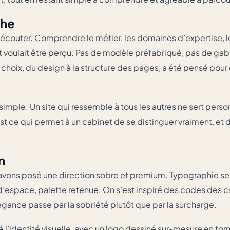
che
outer. Comprendre le métier, les domaines d’expertise, le 
t voulait être perçu. Pas de modèle préfabriqué, pas de gaba
choix, du design à la structure des pages, a été pensé pour 
simple. Un site qui ressemble à tous les autres ne sert pers
est ce qui permet à un cabinet de se distinguer vraiment, et 
n
avons posé une direction sobre et premium. Typographie seri
espace, palette retenue. On s’est inspiré des codes des c
gance passe par la sobriété plutôt que par la surcharge.
 l’identité visuelle, avec un logo dessiné sur-mesure en for