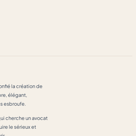
onfié la création de
bre, élégant,
ns esbroufe.
qui cherche un avocat
ire le sérieux et
ir.