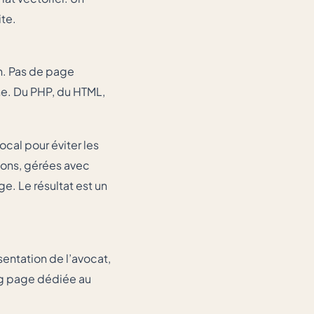
te.
n. Pas de page
ne. Du PHP, du HTML,
ocal pour éviter les
ions, gérées avec
e. Le résultat est un
ésentation de l’avocat,
ing page dédiée au