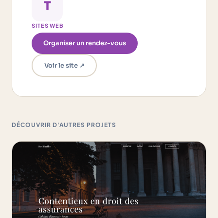
T
SITES WEB
Organiser un rendez-vous
Voir le site ↗︎
DÉCOUVRIR D'AUTRES PROJETS