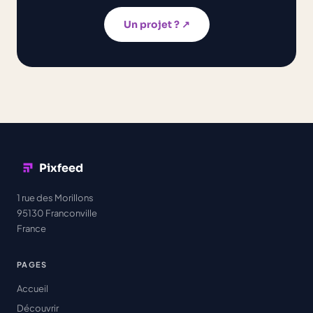
Un projet ? ↗︎
Pixfeed
1 rue des Morillons
95130 Franconville
France
PAGES
Accueil
Découvrir