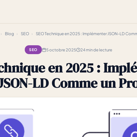
›
Blog
›
SEO
›
SEO Technique en 2025 : Implémenter JSON-LD Comm
5 octobre 2025
24 min de lecture
SEO
chnique en 2025 : Impl
JSON-LD Comme un Pr