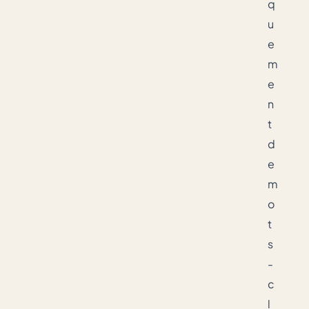
q
u
e
m
e
n
t
d
e
m
o
t
s
-
c
l